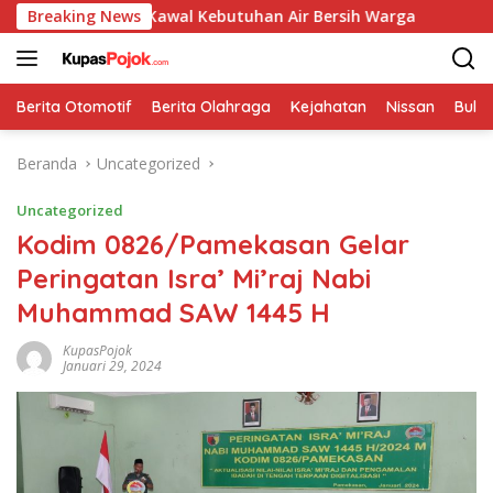
Langsung
a Hadir Kawal Kebutuhan Air Bersih Warga
Breaking News
Serka Hairu
ke
konten
Berita Otomotif
Berita Olahraga
Kejahatan
Nissan
Bulut
Beranda
Uncategorized
Uncategorized
Kodim 0826/Pamekasan Gelar
Peringatan Isra’ Mi’raj Nabi
Muhammad SAW 1445 H
KupasPojok
Januari 29, 2024