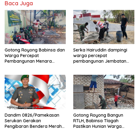
Baca Juga
Gotong Royong Babinsa dan
Serka Hairuddin dampingi
Warga Percepat
warga percepat
Pembangunan Menara
pembangunan Jembatan
Tandon Air
Garuda di Tlanakan
Dandim 0826/Pamekasan
Gotong Royong Bangun
Serukan Gerakan
RTLH, Babinsa Tlagah
Pengibaran Bendera Merah
Pastikan Hunian Warga
Putih Jelang HUT Ke-81 RI
Segera Rampung