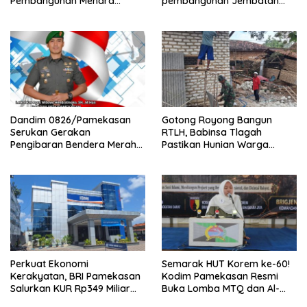
Pembangunan Menara
pembangunan Jembatan
Tandon Air
Garuda di Tlanakan
Dandim 0826/Pamekasan
Gotong Royong Bangun
Serukan Gerakan
RTLH, Babinsa Tlagah
Pengibaran Bendera Merah
Pastikan Hunian Warga
Putih Jelang HUT Ke-81 RI
Segera Rampung
Perkuat Ekonomi
Semarak HUT Korem ke-60!
Kerakyatan, BRI Pamekasan
Kodim Pamekasan Resmi
Salurkan KUR Rp349 Miliar
Buka Lomba MTQ dan Al-
untuk UMKM
Banjari