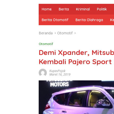
Home
Berita
Kriminal
Politik
Berita Otomotif
Berita Olahraga
K
Beranda
Otomotif
Otomotif
Demi Xpander, Mitsub
Kembali Pajero Sport
KupasPojok
Maret 16, 2019