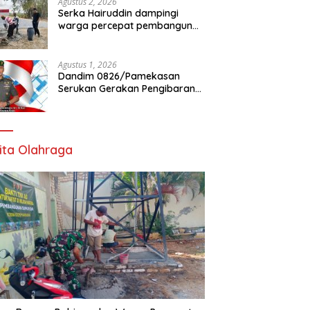
Agustus 2, 2026
Serka Hairuddin dampingi
warga percepat pembangunan
Jembatan Garuda di Tlanakan
Agustus 1, 2026
Dandim 0826/Pamekasan
Serukan Gerakan Pengibaran
Bendera Merah Putih Jelang
HUT Ke-81 RI
ita Olahraga