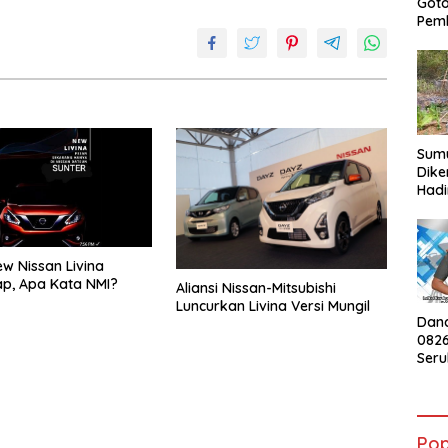
Got
Pem
Sumu
Dike
Hadi
Kebu
War
w Nissan Livina
p, Apa Kata NMI?
Aliansi Nissan-Mitsubishi
Luncurkan Livina Versi Mungil
Dan
082
Ser
Peng
Mera
HUT 
Pop