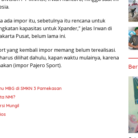
sia.
a ada impor itu, sebetulnya itu rencana untuk
ngkatan kapasitas untuk Xpander,” jelas Irwan di
akarta Pusat, belum lama ini.
port yang kembali impor memang belum terealisasi.
arus dilihat dahulu, kapan waktu mulainya, karena
akan (impor Pajero Sport).
Ber
enu MBG di SMKN 3 Pamekasan
ta NMI?
rsi Mungil
ios