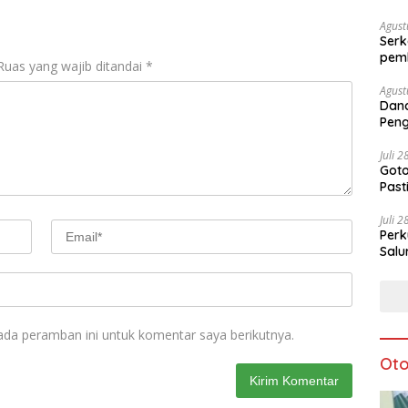
Agust
Serk
pem
Ruas yang wajib ditandai
*
Agust
Dan
Peng
Ke-8
Juli 
Goto
Pas
Juli 
Perk
Salu
ada peramban ini untuk komentar saya berikutnya.
Oto