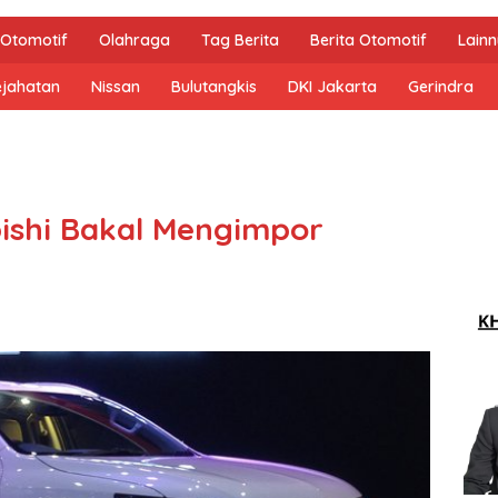
Otomotif
Olahraga
Tag Berita
Berita Otomotif
Lain
ejahatan
Nissan
Bulutangkis
DKI Jakarta
Gerindra
ishi Bakal Mengimpor