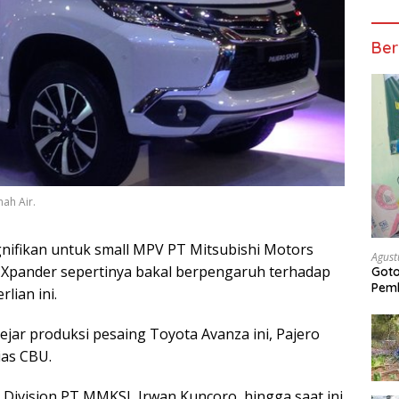
Ber
nah Air.
nifikan untuk small MPV PT Mitsubishi Motors
Agust
 Xpander sepertinya bakal berpengaruh terhadap
Got
Pem
lian ini.
jar produksi pesaing Toyota Avanza ini, Pajero
ias CBU.
 Division PT MMKSI, Irwan Kuncoro, hingga saat ini