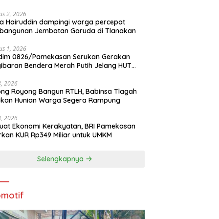
us 2, 2026
a Hairuddin dampingi warga percepat
bangunan Jembatan Garuda di Tlanakan
us 1, 2026
dim 0826/Pamekasan Serukan Gerakan
ibaran Bendera Merah Putih Jelang HUT
1 RI
28, 2026
ng Royong Bangun RTLH, Babinsa Tlagah
tikan Hunian Warga Segera Rampung
28, 2026
uat Ekonomi Kerakyatan, BRI Pamekasan
rkan KUR Rp349 Miliar untuk UMKM
Selengkapnya
motif