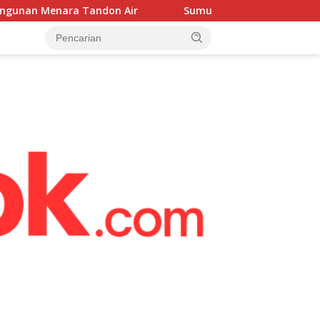
on Air
Sumur Bor Mulai Dikerjakan, Babinsa Hadir Kaw