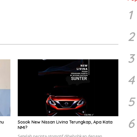
1
2
3
4
5
6
nu
Sosok New Nissan Livina Terungkap, Apa Kata
NMI?
Setelah pecinta otomotif dihebohkan dengan