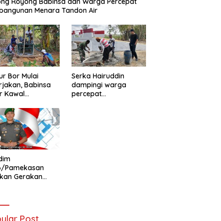
ong Royong Babinsa dan Warga Percepat
bangunan Menara Tandon Air
r Bor Mulai
Serka Hairuddin
rjakan, Babinsa
dampingi warga
r Kawal
percepat
tuhan Air Bersih
pembangunan
ga
Jembatan Garuda di
Tlanakan
dim
6/Pamekasan
ukan Gerakan
ibaran Bendera
h Putih Jelang
Ke-81 RI
ular Post