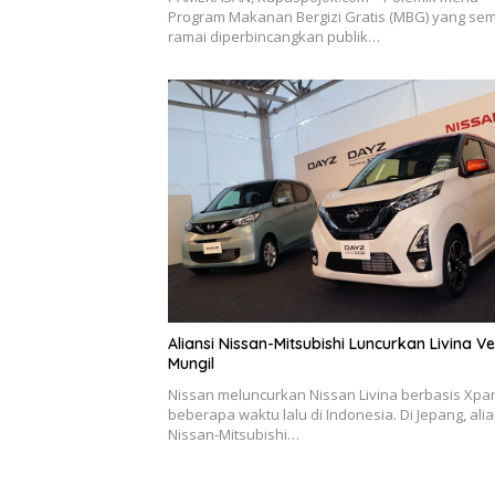
Program Makanan Bergizi Gratis (MBG) yang se
ramai diperbincangkan publik…
Aliansi Nissan-Mitsubishi Luncurkan Livina Ve
Mungil
Nissan meluncurkan Nissan Livina berbasis Xpa
beberapa waktu lalu di Indonesia. Di Jepang, alia
Nissan-Mitsubishi…