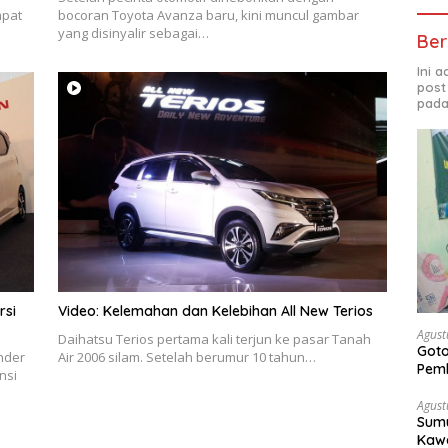
mpat
bocoran Toyota Avanza baru, kini muncul gambar
yang disinyalir sebagai…
Ber
Ini 
post
pada
rsi
Video: Kelemahan dan Kelebihan All New Terios
Agust
Daihatsu Terios pertama kali terjun ke pasar Tanah
Got
nder
Air 2006 silam. Setelah berumur 10 tahun…
Pem
nsi
Agust
Sumu
Kawa