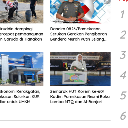
1
iruddin dampingi
Dandim 0826/Pamekasan
2
ercepat pembangunan
Serukan Gerakan Pengibaran
n Garuda di Tlanakan
Bendera Merah Putih Jelang
HUT Ke-81 RI
3
4
5
Ekonomi Kerakyatan,
Semarak HUT Korem ke-60!
ekasan Salurkan KUR
Kodim Pamekasan Resmi Buka
liar untuk UMKM
Lomba MTQ dan Al-Banjari
6