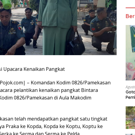
Ber
i Upacara Kenaikan Pangkat
sPojok.com| – Komandan Kodim 0826/Pamekasan
Agust
pacara pelantikan kenaikan pangkat Bintara
Got
 Kodim 0826/Pamekasan di Aula Makodim
Pem
kasan telah mendapatkan pangkat satu tingkat
nya Praka ke Kopda, Kopda ke Koptu, Koptu ke
 Serka ke Serma dan Serma ke Pelda.