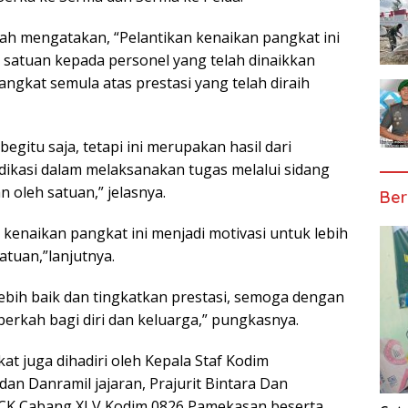
ah mengatakan, “Pelantikan kenaikan pangkat ini
 satuan kepada personel yang telah dinaikkan
pangkat semula atas prestasi yang telah diraih
egitu saja, tetapi ini merupakan hasil dari
edikasi dalam melaksanakan tugas melalui sidang
 oleh satuan,” jelasnya.
Ber
 kenaikan pangkat ini menjadi motivasi untuk lebih
tuan,”lanjutnya.
lebih baik dan tingkatkan prestasi, semoga dengan
rkah bagi diri dan keluarga,” pungkasnya.
at juga dihadiri oleh Kepala Staf Kodim
an Danramil jajaran, Prajurit Bintara Dan
KCK Cabang XLV Kodim 0826 Pamekasan beserta