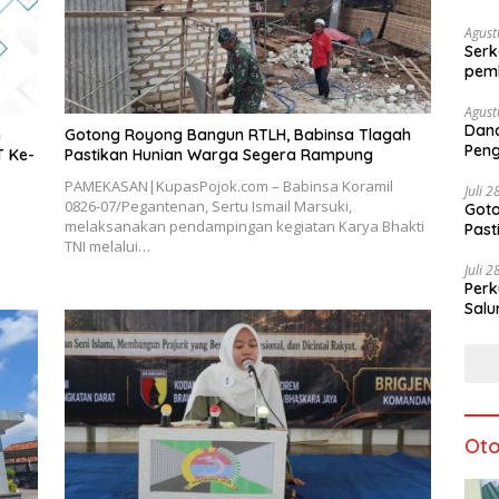
Agust
Serk
pem
Agust
Dan
n
Gotong Royong Bangun RTLH, Babinsa Tlagah
Peng
T Ke-
Pastikan Hunian Warga Segera Rampung
Ke-8
PAMEKASAN|KupasPojok.com – Babinsa Koramil
Juli 
0826-07/Pegantenan, Sertu Ismail Marsuki,
Goto
melaksanakan pendampingan kegiatan Karya Bhakti
Pas
TNI melalui…
Juli 
Perk
Salu
Oto