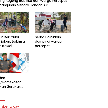
ong Royong Babinsa dan Warga Percepat
bangunan Menara Tandon Air
r Bor Mulai
Serka Hairuddin
rjakan, Babinsa
dampingi warga
r Kawal
percepat
tuhan Air Bersih
pembangunan
ga
Jembatan Garuda di
Tlanakan
dim
6/Pamekasan
ukan Gerakan
ibaran Bendera
h Putih Jelang
Ke-81 RI
ular Post