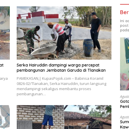
Ber
Ini 
post
pada
at
Serka Hairuddin dampingi warga percepat
pembangunan Jembatan Garuda di Tlanakan
arya
PAMEKASAN,| KupasPojok.com – Babinsa Koramil
0826-02/Tlanakan, Serka Hairuddin, turun langsung
mendampingi sekaligus membantu proses
pembangunan…
Agust
Got
Pem
Agust
Sumu
Kawa