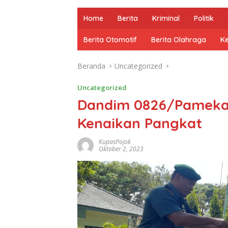
Home
Berita
Kriminal
Politik
Berita Otomotif
Berita Olahraga
K
Beranda
Uncategorized
Uncategorized
Dandim 0826/Pamekas
Kenaikan Pangkat
KupasPojok
Oktober 2, 2023