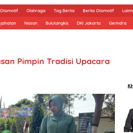
Otomotif
Olahraga
Tag Berita
Berita Otomotif
Lain
ejahatan
Nissan
Bulutangkis
DKI Jakarta
Gerindra
an Pimpin Tradisi Upacara