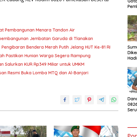
Got
Pem
at Pembangunan Menara Tandon Air
t pembangunan Jembatan Garuda di Tlanakan
Sumu
engibaran Bendera Merah Putih Jelang HUT Ke-81 RI
Dike
ah Pastikan Hunian Warga Segera Rampung
Hadi
Kebu
n Salurkan KUR Rp349 Miliar untuk UMKM
War
an Resmi Buka Lomba MTQ dan Al-Banjari
Dan
082
Ser
Peng
Mera
HUT 
Pop