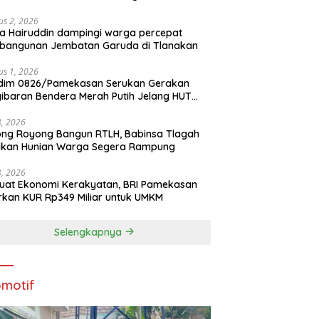
us 2, 2026
a Hairuddin dampingi warga percepat
bangunan Jembatan Garuda di Tlanakan
us 1, 2026
dim 0826/Pamekasan Serukan Gerakan
ibaran Bendera Merah Putih Jelang HUT
1 RI
28, 2026
ng Royong Bangun RTLH, Babinsa Tlagah
tikan Hunian Warga Segera Rampung
28, 2026
uat Ekonomi Kerakyatan, BRI Pamekasan
rkan KUR Rp349 Miliar untuk UMKM
Selengkapnya
motif