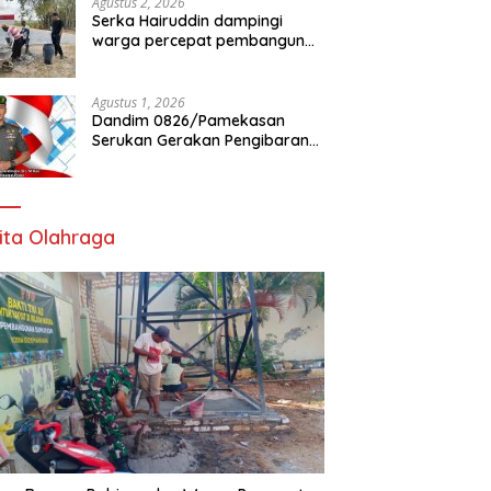
Agustus 2, 2026
Serka Hairuddin dampingi
warga percepat pembangunan
Jembatan Garuda di Tlanakan
Agustus 1, 2026
Dandim 0826/Pamekasan
Serukan Gerakan Pengibaran
Bendera Merah Putih Jelang
HUT Ke-81 RI
ita Olahraga