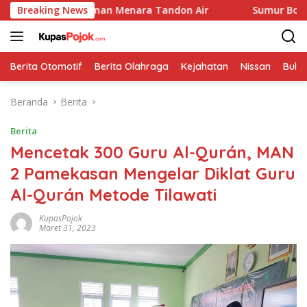
Langsung
angunan Menara Tandon Air
Breaking News
Sumur Bor Mulai Dikerjaka
ke
konten
Berita Otomotif
Berita Olahraga
Kejahatan
Nissan
Bulut
Beranda
Berita
Berita
Mencetak 300 Guru Al-Qurán, MAN
2 Pamekasan Mengelar Diklat Guru
Al-Qurán Metode Tilawati
KupasPojok
Maret 31, 2023