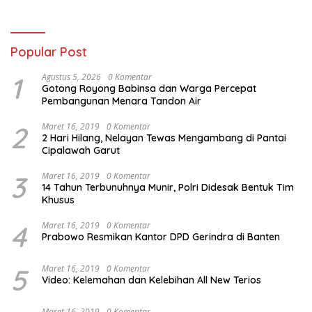
Putih Jelang HUT Ke-81 RI
Popular Post
1
Agustus 5, 2026
0 Komentar
Gotong Royong Babinsa dan Warga Percepat
Pembangunan Menara Tandon Air
2
Maret 16, 2019
0 Komentar
2 Hari Hilang, Nelayan Tewas Mengambang di Pantai
Cipalawah Garut
3
Maret 16, 2019
0 Komentar
14 Tahun Terbunuhnya Munir, Polri Didesak Bentuk Tim
Khusus
4
Maret 16, 2019
0 Komentar
Prabowo Resmikan Kantor DPD Gerindra di Banten
5
Maret 16, 2019
0 Komentar
Video: Kelemahan dan Kelebihan All New Terios
Maret 16, 2019
0 Komentar