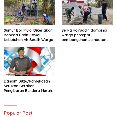
Sumur Bor Mulai Dikerjakan,
Serka Hairuddin dampingi
Babinsa Hadir Kawal
warga percepat
Kebutuhan Air Bersih Warga
pembangunan Jembatan
Garuda di Tlanakan
Dandim 0826/Pamekasan
Serukan Gerakan
Pengibaran Bendera Merah
Putih Jelang HUT Ke-81 RI
Popular Post