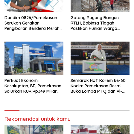
Dandim 0826/Pamekasan
Gotong Royong Bangun
Serukan Gerakan
RTLH, Babinsa Tlagah
Pengibaran Bendera Merah
Pastikan Hunian Warga
Putih Jelang HUT Ke-81 RI
Segera Rampung
Perkuat Ekonomi
Semarak HUT Korem ke-60!
Kerakyatan, BRI Pamekasan
Kodim Pamekasan Resmi
Salurkan KUR Rp349 Miliar
Buka Lomba MTQ dan Al-
untuk UMKM
Banjari
Rekomendasi untuk kamu