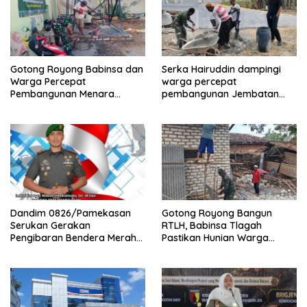
Gotong Royong Babinsa dan
Serka Hairuddin dampingi
Warga Percepat
warga percepat
Pembangunan Menara
pembangunan Jembatan
Tandon Air
Garuda di Tlanakan
Dandim 0826/Pamekasan
Gotong Royong Bangun
Serukan Gerakan
RTLH, Babinsa Tlagah
Pengibaran Bendera Merah
Pastikan Hunian Warga
Putih Jelang HUT Ke-81 RI
Segera Rampung