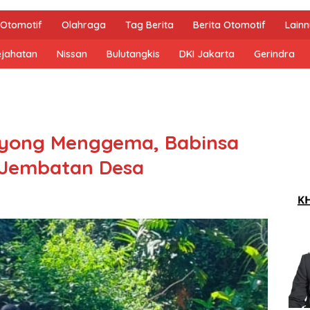
Otomotif
Olahraga
Tag Berita
Berita Otomotif
Lain
ejahatan
Nissan
Bulutangkis
DKI Jakarta
Gerindra
yong Menggema, Babinsa
Jembatan Desa