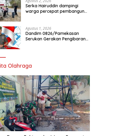
Agustus 2, 2026
Serka Hairuddin dampingi
warga percepat pembangunan
Jembatan Garuda di Tlanakan
Agustus 1, 2026
Dandim 0826/Pamekasan
Serukan Gerakan Pengibaran
Bendera Merah Putih Jelang
HUT Ke-81 RI
ita Olahraga