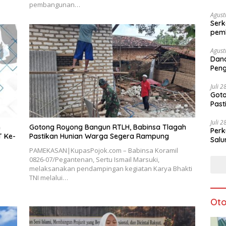
pembangunan…
Agust
Serk
pem
Agust
Dan
Peng
Ke-8
Juli 
Goto
Pas
Juli 
n
Gotong Royong Bangun RTLH, Babinsa Tlagah
Perk
T Ke-
Pastikan Hunian Warga Segera Rampung
Salu
PAMEKASAN|KupasPojok.com – Babinsa Koramil
0826-07/Pegantenan, Sertu Ismail Marsuki,
melaksanakan pendampingan kegiatan Karya Bhakti
TNI melalui…
Oto