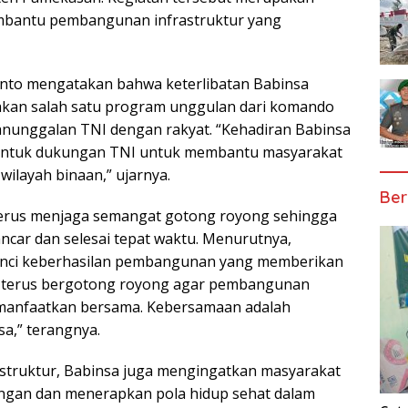
mbantu pembangunan infrastruktur yang
ianto mengatakan bahwa keterlibatan Babinsa
an salah satu program unggulan dari komando
nunggalan TNI dengan rakyat. “Kehadiran Babinsa
entuk dukungan TNI untuk membantu masyarakat
ilayah binaan,” ujarnya.
Ber
terus menjaga semangat gotong royong sehingga
car dan selesai tepat waktu. Menurutnya,
 kunci keberhasilan pembangunan yang memberikan
ta terus bergotong royong agar pembangunan
dimanfaatkan bersama. Kebersamaan adalah
a,” terangnya.
truktur, Babinsa juga mengingatkan masyarakat
ungan dan menerapkan pola hidup sehat dalam