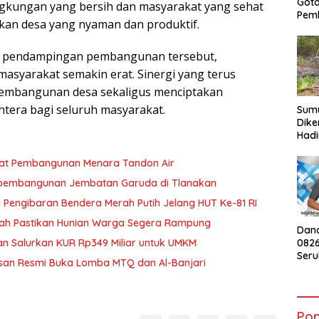
Got
ingkungan yang bersih dan masyarakat yang sehat
Pem
kan desa yang nyaman dan produktif.
dan pendampingan pembangunan tersebut,
asyarakat semakin erat. Sinergi yang terus
pembangunan desa sekaligus menciptakan
htera bagi seluruh masyarakat.
Sumu
Dike
Hadi
Kebu
War
at Pembangunan Menara Tandon Air
t pembangunan Jembatan Garuda di Tlanakan
engibaran Bendera Merah Putih Jelang HUT Ke-81 RI
ah Pastikan Hunian Warga Segera Rampung
Dan
082
n Salurkan KUR Rp349 Miliar untuk UMKM
Ser
an Resmi Buka Lomba MTQ dan Al-Banjari
Peng
Mera
HUT 
Pop