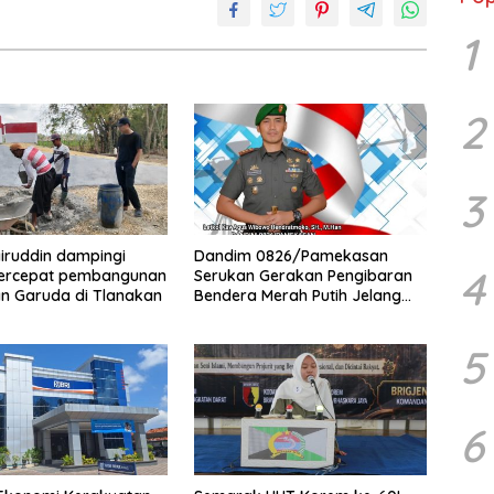
1
2
3
iruddin dampingi
Dandim 0826/Pamekasan
4
ercepat pembangunan
Serukan Gerakan Pengibaran
n Garuda di Tlanakan
Bendera Merah Putih Jelang
HUT Ke-81 RI
5
6