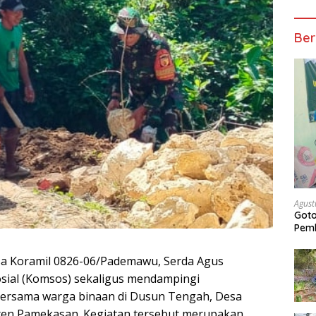
Ber
Agust
Got
Pem
a Koramil 0826-06/Pademawu, Serda Agus
sial (Komsos) sekaligus mendampingi
ersama warga binaan di Dusun Tengah, Desa
en Pamekasan. Kegiatan tersebut merupakan