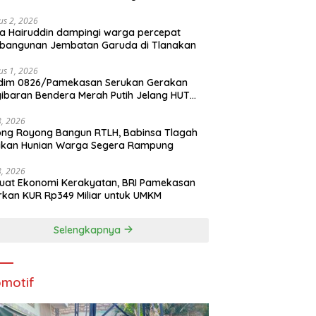
us 2, 2026
a Hairuddin dampingi warga percepat
bangunan Jembatan Garuda di Tlanakan
us 1, 2026
dim 0826/Pamekasan Serukan Gerakan
ibaran Bendera Merah Putih Jelang HUT
1 RI
28, 2026
ng Royong Bangun RTLH, Babinsa Tlagah
tikan Hunian Warga Segera Rampung
28, 2026
uat Ekonomi Kerakyatan, BRI Pamekasan
rkan KUR Rp349 Miliar untuk UMKM
Selengkapnya
motif