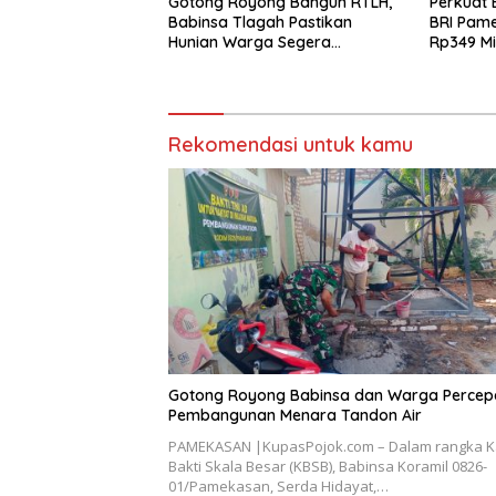
Gotong Royong Bangun RTLH,
Perkuat 
Babinsa Tlagah Pastikan
BRI Pam
Hunian Warga Segera
Rp349 Mi
Rampung
Rekomendasi untuk kamu
Gotong Royong Babinsa dan Warga Percep
Pembangunan Menara Tandon Air
PAMEKASAN |KupasPojok.com – Dalam rangka K
Bakti Skala Besar (KBSB), Babinsa Koramil 0826-
01/Pamekasan, Serda Hidayat,…