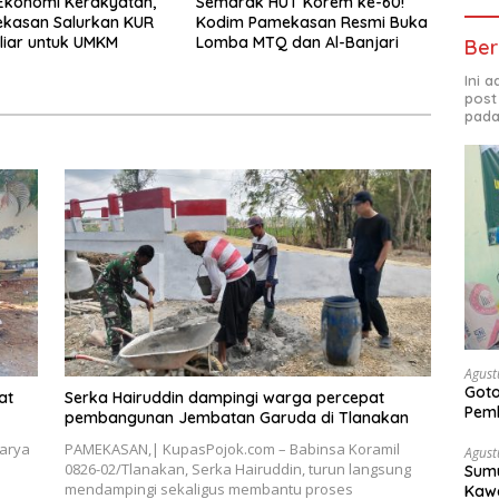
Ekonomi Kerakyatan,
Semarak HUT Korem ke-60!
ekasan Salurkan KUR
Kodim Pamekasan Resmi Buka
liar untuk UMKM
Lomba MTQ dan Al-Banjari
Ber
Ini 
post
pada
Agust
Got
at
Serka Hairuddin dampingi warga percepat
Pem
pembangunan Jembatan Garuda di Tlanakan
arya
PAMEKASAN,| KupasPojok.com – Babinsa Koramil
Agust
0826-02/Tlanakan, Serka Hairuddin, turun langsung
Sumu
mendampingi sekaligus membantu proses
Kawa