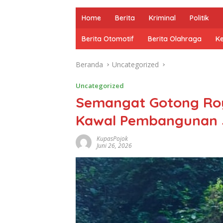
Home
Berita
Kriminal
Politik
Berita Otomotif
Berita Olahraga
K
Beranda
Uncategorized
Uncategorized
Semangat Gotong Ro
Kawal Pembangunan 
KupasPojok
Juni 26, 2026