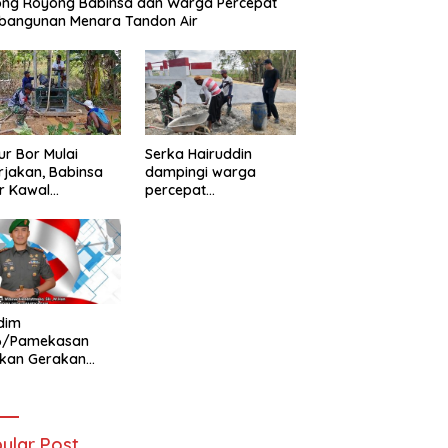
ong Royong Babinsa dan Warga Percepat
bangunan Menara Tandon Air
r Bor Mulai
Serka Hairuddin
rjakan, Babinsa
dampingi warga
r Kawal
percepat
tuhan Air Bersih
pembangunan
ga
Jembatan Garuda di
Tlanakan
dim
6/Pamekasan
ukan Gerakan
ibaran Bendera
h Putih Jelang
Ke-81 RI
ular Post