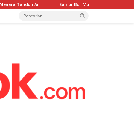
Sumur Bor Mulai Dikerjakan, Babinsa Hadir Kawal Kebutuha