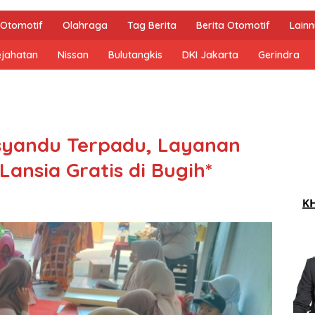
Otomotif
Olahraga
Tag Berita
Berita Otomotif
Lain
ejahatan
Nissan
Bulutangkis
DKI Jakarta
Gerindra
syandu Terpadu, Layanan
Lansia Gratis di Bugih*