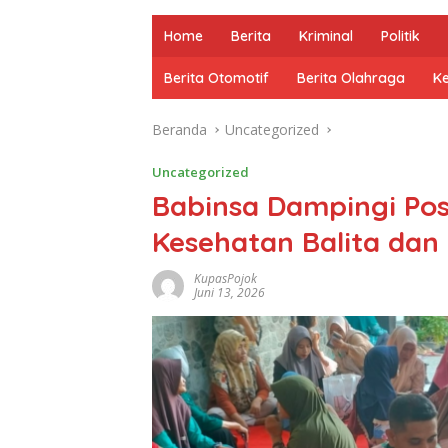
Home
Berita
Kriminal
Politik
Berita Otomotif
Berita Olahraga
K
Beranda
Uncategorized
Uncategorized
Babinsa Dampingi Po
Kesehatan Balita dan 
KupasPojok
Juni 13, 2026