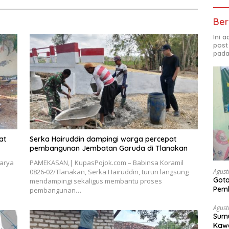
Ber
Ini 
post
pada
at
Serka Hairuddin dampingi warga percepat
pembangunan Jembatan Garuda di Tlanakan
arya
PAMEKASAN,| KupasPojok.com – Babinsa Koramil
Agust
0826-02/Tlanakan, Serka Hairuddin, turun langsung
Got
mendampingi sekaligus membantu proses
Pem
pembangunan…
Agust
Sumu
Kawa