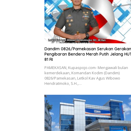
Dandim 0826/Pamekasan Serukan Geraka
Pengibaran Bendera Merah Putih Jelang HU
81 RI
PAMEKASAN, Kupaspojo.com- Mengawali bulan
kemerdekaan, Komandan Kodim (Dandim)
0826/Pamekasan, Letkol Kav Agus Wibowo
Hendratmoko, S.H.,…