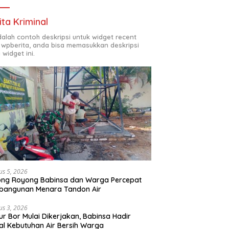
ita Kriminal
adalah contoh deskripsi untuk widget recent
 wpberita, anda bisa memasukkan deskripsi
 widget ini.
us 5, 2026
ong Royong Babinsa dan Warga Percepat
bangunan Menara Tandon Air
us 3, 2026
r Bor Mulai Dikerjakan, Babinsa Hadir
l Kebutuhan Air Bersih Warga