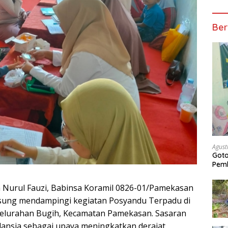
Ber
Agust
Got
Pem
Nurul Fauzi, Babinsa Koramil 0826-01/Pamekasan
sung mendampingi kegiatan Posyandu Terpadu di
elurahan Bugih, Kecamatan Pamekasan. Sasaran
n lansia sebagai upaya meningkatkan derajat