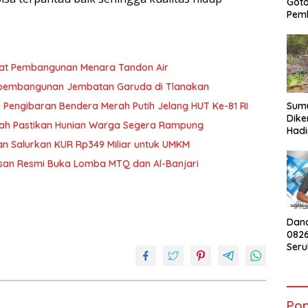
Got
Pem
at Pembangunan Menara Tandon Air
t pembangunan Jembatan Garuda di Tlanakan
Sumu
engibaran Bendera Merah Putih Jelang HUT Ke-81 RI
Dike
ah Pastikan Hunian Warga Segera Rampung
Hadi
Kebu
n Salurkan KUR Rp349 Miliar untuk UMKM
War
an Resmi Buka Lomba MTQ dan Al-Banjari
Dan
082
Ser
Peng
Mera
HUT 
Pop