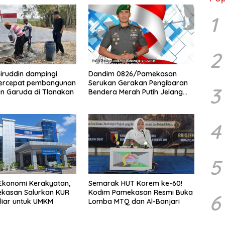
1
2
iruddin dampingi
Dandim 0826/Pamekasan
ercepat pembangunan
Serukan Gerakan Pengibaran
3
n Garuda di Tlanakan
Bendera Merah Putih Jelang
HUT Ke-81 RI
4
5
Ekonomi Kerakyatan,
Semarak HUT Korem ke-60!
ekasan Salurkan KUR
Kodim Pamekasan Resmi Buka
6
liar untuk UMKM
Lomba MTQ dan Al-Banjari