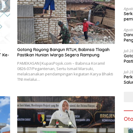
Agust
Serk
pem
Agust
Dan
Peng
Ke-8
n
Gotong Royong Bangun RTLH, Babinsa Tlagah
Juli 
T Ke-
Pastikan Hunian Warga Segera Rampung
Goto
Pas
PAMEKASAN|KupasPojok.com – Babinsa Koramil
0826-07/Pegantenan, Sertu Ismail Marsuki,
Juli 
melaksanakan pendampingan kegiatan Karya Bhakti
Perk
TNI melalui…
Salu
Oto