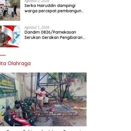
Agustus 2, 2026
Serka Hairuddin dampingi
warga percepat pembangunan
Jembatan Garuda di Tlanakan
Agustus 1, 2026
Dandim 0826/Pamekasan
Serukan Gerakan Pengibaran
Bendera Merah Putih Jelang
HUT Ke-81 RI
ita Olahraga