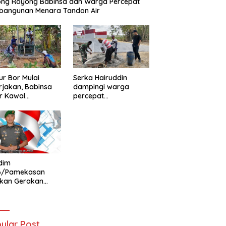
ong Royong Babinsa dan Warga Percepat
bangunan Menara Tandon Air
r Bor Mulai
Serka Hairuddin
rjakan, Babinsa
dampingi warga
r Kawal
percepat
tuhan Air Bersih
pembangunan
ga
Jembatan Garuda di
Tlanakan
dim
6/Pamekasan
ukan Gerakan
ibaran Bendera
h Putih Jelang
Ke-81 RI
ular Post