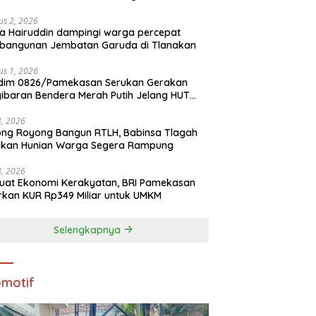
us 2, 2026
a Hairuddin dampingi warga percepat
bangunan Jembatan Garuda di Tlanakan
us 1, 2026
dim 0826/Pamekasan Serukan Gerakan
ibaran Bendera Merah Putih Jelang HUT
1 RI
28, 2026
ng Royong Bangun RTLH, Babinsa Tlagah
tikan Hunian Warga Segera Rampung
28, 2026
uat Ekonomi Kerakyatan, BRI Pamekasan
rkan KUR Rp349 Miliar untuk UMKM
Selengkapnya
motif