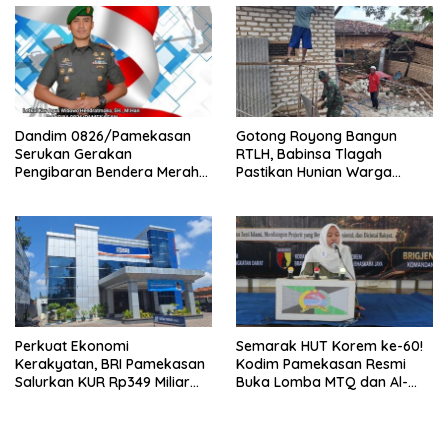
Dandim 0826/Pamekasan
Gotong Royong Bangun
Serukan Gerakan
RTLH, Babinsa Tlagah
Pengibaran Bendera Merah
Pastikan Hunian Warga
Putih Jelang HUT Ke-81 RI
Segera Rampung
Perkuat Ekonomi
Semarak HUT Korem ke-60!
Kerakyatan, BRI Pamekasan
Kodim Pamekasan Resmi
Salurkan KUR Rp349 Miliar
Buka Lomba MTQ dan Al-
untuk UMKM
Banjari