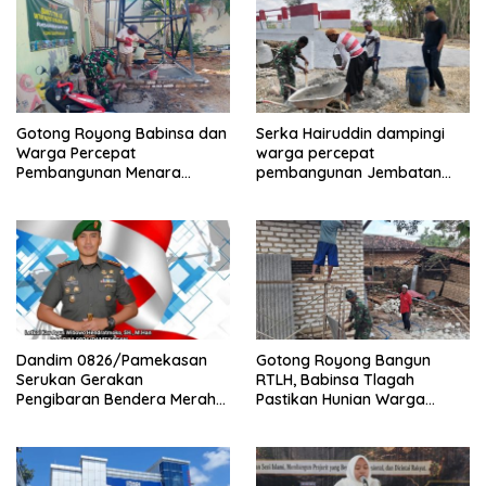
Gotong Royong Babinsa dan
Serka Hairuddin dampingi
Warga Percepat
warga percepat
Pembangunan Menara
pembangunan Jembatan
Tandon Air
Garuda di Tlanakan
Dandim 0826/Pamekasan
Gotong Royong Bangun
Serukan Gerakan
RTLH, Babinsa Tlagah
Pengibaran Bendera Merah
Pastikan Hunian Warga
Putih Jelang HUT Ke-81 RI
Segera Rampung