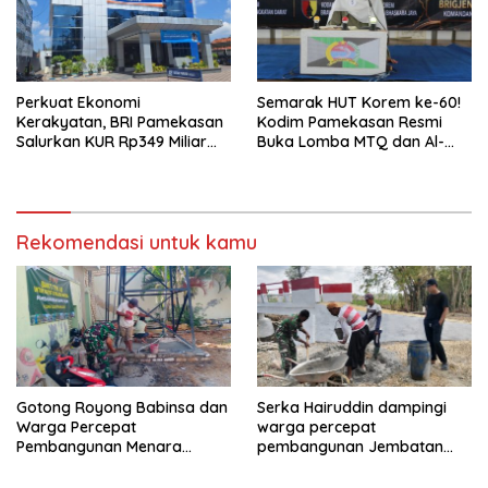
Perkuat Ekonomi
Semarak HUT Korem ke-60!
Kerakyatan, BRI Pamekasan
Kodim Pamekasan Resmi
Salurkan KUR Rp349 Miliar
Buka Lomba MTQ dan Al-
untuk UMKM
Banjari
Rekomendasi untuk kamu
Gotong Royong Babinsa dan
Serka Hairuddin dampingi
Warga Percepat
warga percepat
Pembangunan Menara
pembangunan Jembatan
Tandon Air
Garuda di Tlanakan