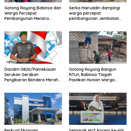
Gotong Royong Babinsa dan
Serka Hairuddin dampingi
Warga Percepat
warga percepat
Pembangunan Menara
pembangunan Jembatan
Tandon Air
Garuda di Tlanakan
Dandim 0826/Pamekasan
Gotong Royong Bangun
Serukan Gerakan
RTLH, Babinsa Tlagah
Pengibaran Bendera Merah
Pastikan Hunian Warga
Putih Jelang HUT Ke-81 RI
Segera Rampung
Perkuat Ekonomi
Semarak HUT Korem ke-60!