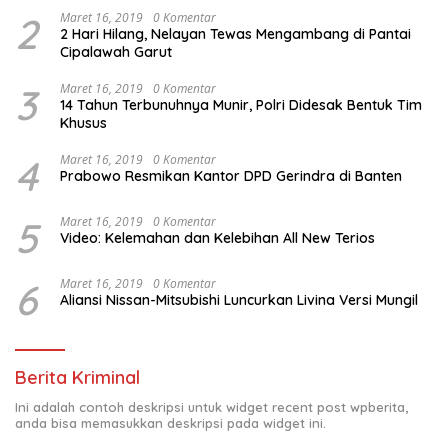
2
Maret 16, 2019
0 Komentar
2 Hari Hilang, Nelayan Tewas Mengambang di Pantai
Cipalawah Garut
3
Maret 16, 2019
0 Komentar
14 Tahun Terbunuhnya Munir, Polri Didesak Bentuk Tim
Khusus
4
Maret 16, 2019
0 Komentar
Prabowo Resmikan Kantor DPD Gerindra di Banten
5
Maret 16, 2019
0 Komentar
Video: Kelemahan dan Kelebihan All New Terios
6
Maret 16, 2019
0 Komentar
Aliansi Nissan-Mitsubishi Luncurkan Livina Versi Mungil
Berita Kriminal
Ini adalah contoh deskripsi untuk widget recent post wpberita,
anda bisa memasukkan deskripsi pada widget ini.