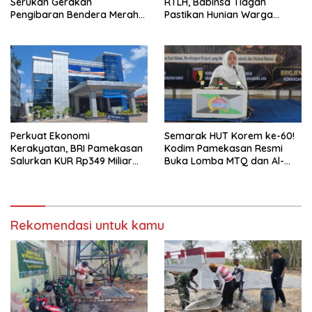
Serukan Gerakan
RTLH, Babinsa Tlagah
Pengibaran Bendera Merah
Pastikan Hunian Warga
Putih Jelang HUT Ke-81 RI
Segera Rampung
Perkuat Ekonomi
Semarak HUT Korem ke-60!
Kerakyatan, BRI Pamekasan
Kodim Pamekasan Resmi
Salurkan KUR Rp349 Miliar
Buka Lomba MTQ dan Al-
untuk UMKM
Banjari
Rekomendasi untuk kamu