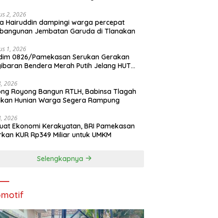
us 2, 2026
a Hairuddin dampingi warga percepat
bangunan Jembatan Garuda di Tlanakan
us 1, 2026
dim 0826/Pamekasan Serukan Gerakan
ibaran Bendera Merah Putih Jelang HUT
1 RI
28, 2026
ng Royong Bangun RTLH, Babinsa Tlagah
tikan Hunian Warga Segera Rampung
28, 2026
uat Ekonomi Kerakyatan, BRI Pamekasan
rkan KUR Rp349 Miliar untuk UMKM
Selengkapnya
motif