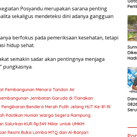
Got
Pem
kegiatan Posyandu merupakan sarana penting
ita sekaligus mendeteksi dini adanya gangguan
hanya berfokus pada pemeriksaan kesehatan, tetapi
si hidup sehat.
Sumu
Dike
Hadi
akat semakin sadar akan pentingnya menjaga
Kebu
,” pungkasnya.
War
at Pembangunan Menara Tandon Air
t pembangunan Jembatan Garuda di Tlanakan
Dan
082
engibaran Bendera Merah Putih Jelang HUT Ke-81 RI
Ser
Peng
ah Pastikan Hunian Warga Segera Rampung
Mera
n Salurkan KUR Rp349 Miliar untuk UMKM
HUT 
an Resmi Buka Lomba MTQ dan Al-Banjari
Pop