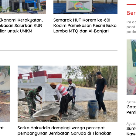
Ber
Ekonomi Kerakyatan,
Semarak HUT Korem ke-60!
Ini 
ekasan Salurkan KUR
Kodim Pamekasan Resmi Buka
post
liar untuk UMKM
Lomba MTQ dan Al-Banjari
pada
Agust
Got
Pem
Agust
at
Serka Hairuddin dampingi warga percepat
Sumu
pembangunan Jembatan Garuda di Tlanakan
Kawa