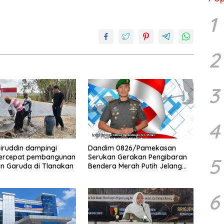
1
2
3
4
iruddin dampingi
Dandim 0826/Pamekasan
ercepat pembangunan
Serukan Gerakan Pengibaran
5
n Garuda di Tlanakan
Bendera Merah Putih Jelang
HUT Ke-81 RI
6