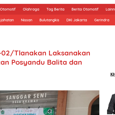
Otomotif
Olahraga
Tag Berita
Berita Otomotif
Lain
ejahatan
Nissan
Bulutangkis
DKI Jakarta
Gerindra
6-02/Tlanakan Laksanakan
an Posyandu Balita dan