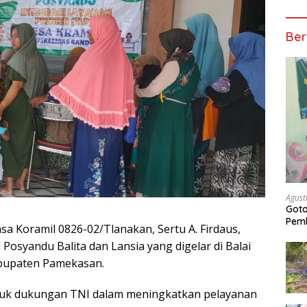
Ber
Agust
Got
Pem
 Koramil 0826-02/Tlanakan, Sertu A. Firdaus,
syandu Balita dan Lansia yang digelar di Balai
bupaten Pamekasan.
tuk dukungan TNI dalam meningkatkan pelayanan