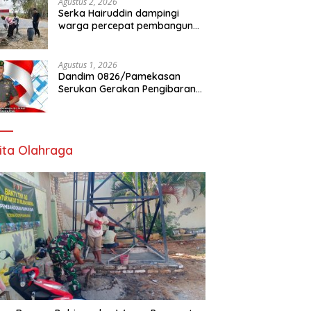
Agustus 2, 2026
Serka Hairuddin dampingi
warga percepat pembangunan
Jembatan Garuda di Tlanakan
Agustus 1, 2026
Dandim 0826/Pamekasan
Serukan Gerakan Pengibaran
Bendera Merah Putih Jelang
HUT Ke-81 RI
ita Olahraga