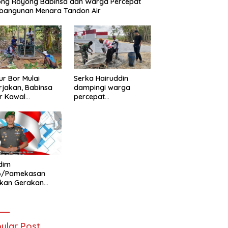
ong Royong Babinsa dan Warga Percepat
bangunan Menara Tandon Air
r Bor Mulai
Serka Hairuddin
rjakan, Babinsa
dampingi warga
r Kawal
percepat
tuhan Air Bersih
pembangunan
ga
Jembatan Garuda di
Tlanakan
dim
6/Pamekasan
ukan Gerakan
ibaran Bendera
h Putih Jelang
Ke-81 RI
ular Post