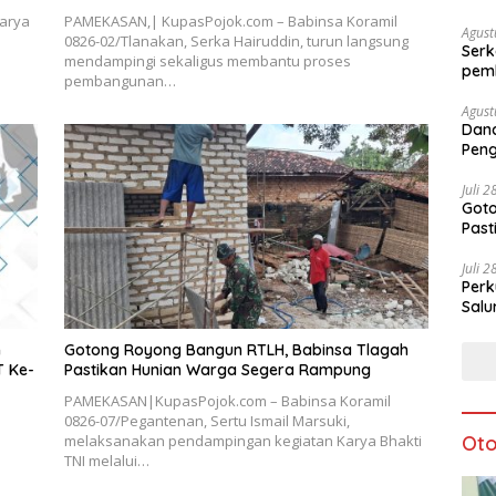
arya
PAMEKASAN,| KupasPojok.com – Babinsa Koramil
Agust
0826-02/Tlanakan, Serka Hairuddin, turun langsung
Serk
mendampingi sekaligus membantu proses
pem
pembangunan…
Agust
Dan
Peng
Ke-8
Juli 
Goto
Pas
Juli 
Perk
Salu
n
Gotong Royong Bangun RTLH, Babinsa Tlagah
T Ke-
Pastikan Hunian Warga Segera Rampung
PAMEKASAN|KupasPojok.com – Babinsa Koramil
0826-07/Pegantenan, Sertu Ismail Marsuki,
Oto
melaksanakan pendampingan kegiatan Karya Bhakti
TNI melalui…