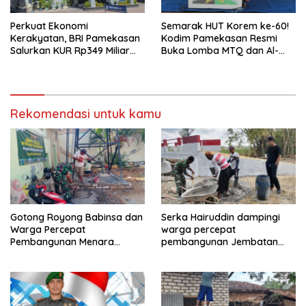
Perkuat Ekonomi
Semarak HUT Korem ke-60!
Kerakyatan, BRI Pamekasan
Kodim Pamekasan Resmi
Salurkan KUR Rp349 Miliar
Buka Lomba MTQ dan Al-
untuk UMKM
Banjari
Rekomendasi untuk kamu
Gotong Royong Babinsa dan
Serka Hairuddin dampingi
Warga Percepat
warga percepat
Pembangunan Menara
pembangunan Jembatan
Tandon Air
Garuda di Tlanakan