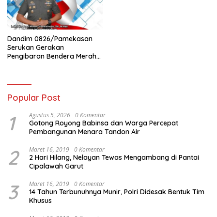
Dandim 0826/Pamekasan
Serukan Gerakan
Pengibaran Bendera Merah
Putih Jelang HUT Ke-81 RI
Popular Post
1
Agustus 5, 2026
0 Komentar
Gotong Royong Babinsa dan Warga Percepat
Pembangunan Menara Tandon Air
2
Maret 16, 2019
0 Komentar
2 Hari Hilang, Nelayan Tewas Mengambang di Pantai
Cipalawah Garut
3
Maret 16, 2019
0 Komentar
14 Tahun Terbunuhnya Munir, Polri Didesak Bentuk Tim
Khusus