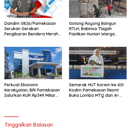
Dandim 0826/Pamekasan
Gotong Royong Bangun
Serukan Gerakan
RTLH, Babinsa Tlagah
Pengibaran Bendera Merah
Pastikan Hunian Warga
Putih Jelang HUT Ke-81 RI
Segera Rampung
Perkuat Ekonomi
Semarak HUT Korem ke-60!
Kerakyatan, BRI Pamekasan
Kodim Pamekasan Resmi
Salurkan KUR Rp349 Miliar
Buka Lomba MTQ dan Al-
untuk UMKM
Banjari
Tinggalkan Balasan