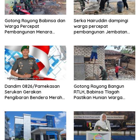
Gotong Royong Babinsa dan
Serka Hairuddin dampingi
Warga Percepat
warga percepat
Pembangunan Menara
pembangunan Jembatan
Tandon Air
Garuda di Tlanakan
Dandim 0826/Pamekasan
Gotong Royong Bangun
Serukan Gerakan
RTLH, Babinsa Tlagah
Pengibaran Bendera Merah
Pastikan Hunian Warga
Putih Jelang HUT Ke-81 RI
Segera Rampung