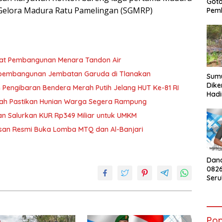
Got
n Gelora Madura Ratu Pamelingan (SGMRP)
Pem
at Pembangunan Menara Tandon Air
t pembangunan Jembatan Garuda di Tlanakan
Sumu
Dike
engibaran Bendera Merah Putih Jelang HUT Ke-81 RI
Hadi
ah Pastikan Hunian Warga Segera Rampung
Kebu
War
n Salurkan KUR Rp349 Miliar untuk UMKM
an Resmi Buka Lomba MTQ dan Al-Banjari
Dan
082
Ser
Peng
Mera
HUT 
Pop