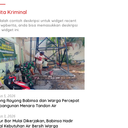
ita Kriminal
adalah contoh deskripsi untuk widget recent
 wpberita, anda bisa memasukkan deskripsi
 widget ini.
us 5, 2026
ong Royong Babinsa dan Warga Percepat
bangunan Menara Tandon Air
us 3, 2026
r Bor Mulai Dikerjakan, Babinsa Hadir
l Kebutuhan Air Bersih Warga