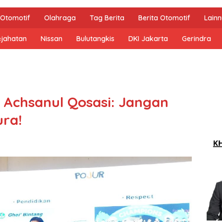
Otomotif
Olahraga
Tag Berita
Berita Otomotif
Lain
ejahatan
Nissan
Bulutangkis
DKI Jakarta
Gerindra
. Achsanul Qosasi: Jangan
ra!