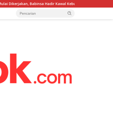
a Hadir Kawal Kebutuhan Air Bersih Warga
Serka Hairu