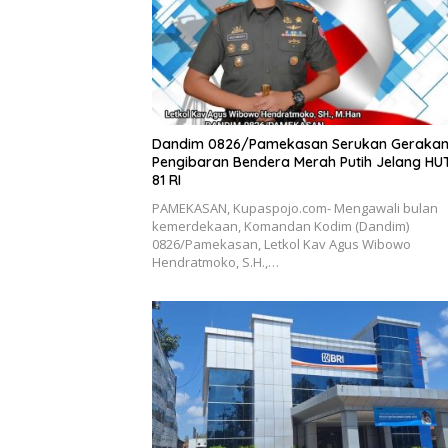
Dandim 0826/Pamekasan Serukan Geraka
Pengibaran Bendera Merah Putih Jelang HU
81 RI
PAMEKASAN, Kupaspojo.com- Mengawali bulan
kemerdekaan, Komandan Kodim (Dandim)
0826/Pamekasan, Letkol Kav Agus Wibowo
Hendratmoko, S.H.,…