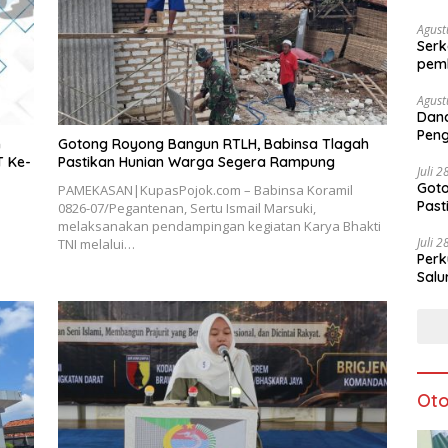
Agust
Serk
pem
Agust
Dan
Peng
n
Gotong Royong Bangun RTLH, Babinsa Tlagah
Ke-8
T Ke-
Pastikan Hunian Warga Segera Rampung
Juli 
Goto
PAMEKASAN|KupasPojok.com – Babinsa Koramil
Pas
0826-07/Pegantenan, Sertu Ismail Marsuki,
melaksanakan pendampingan kegiatan Karya Bhakti
Juli 
TNI melalui…
Perk
Salu
Oto