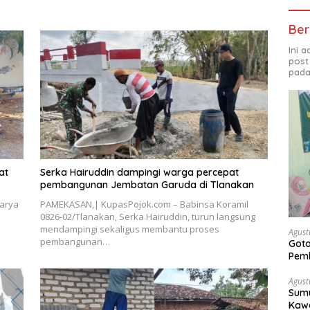
Ber
Ini 
post
pada
at
Serka Hairuddin dampingi warga percepat
pembangunan Jembatan Garuda di Tlanakan
arya
PAMEKASAN,| KupasPojok.com – Babinsa Koramil
0826-02/Tlanakan, Serka Hairuddin, turun langsung
mendampingi sekaligus membantu proses
Agust
pembangunan…
Got
Pem
Agust
Sumu
Kawa