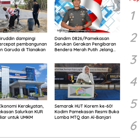
1
2
iruddin dampingi
Dandim 0826/Pamekasan
ercepat pembangunan
Serukan Gerakan Pengibaran
n Garuda di Tlanakan
Bendera Merah Putih Jelang
3
HUT Ke-81 RI
4
5
Ekonomi Kerakyatan,
Semarak HUT Korem ke-60!
ekasan Salurkan KUR
Kodim Pamekasan Resmi Buka
liar untuk UMKM
Lomba MTQ dan Al-Banjari
6