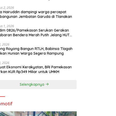
us 2, 2026
a Hairuddin dampingi warga percepat
bangunan Jembatan Garuda di Tlanakan
us 1, 2026
dim 0826/Pamekasan Serukan Gerakan
ibaran Bendera Merah Putih Jelang HUT
1 RI
28, 2026
ng Royong Bangun RTLH, Babinsa Tlagah
tikan Hunian Warga Segera Rampung
28, 2026
uat Ekonomi Kerakyatan, BRI Pamekasan
rkan KUR Rp349 Miliar untuk UMKM
Selengkapnya
motif