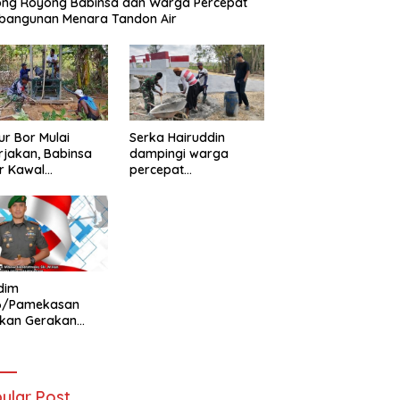
ong Royong Babinsa dan Warga Percepat
bangunan Menara Tandon Air
r Bor Mulai
Serka Hairuddin
rjakan, Babinsa
dampingi warga
r Kawal
percepat
tuhan Air Bersih
pembangunan
ga
Jembatan Garuda di
Tlanakan
dim
6/Pamekasan
ukan Gerakan
ibaran Bendera
h Putih Jelang
Ke-81 RI
ular Post