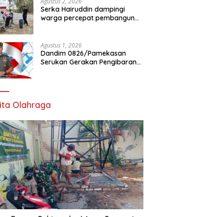
Agustus 2, 2026
Serka Hairuddin dampingi
warga percepat pembangunan
Jembatan Garuda di Tlanakan
Agustus 1, 2026
Dandim 0826/Pamekasan
Serukan Gerakan Pengibaran
Bendera Merah Putih Jelang
HUT Ke-81 RI
ita Olahraga