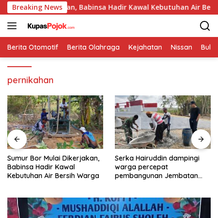
Langsung
 Dikerjakan, Babinsa Hadir Kawal Kebutuhan Air Bersih Warga
Breaking News
ke
konten
Berita Otomotif
Berita Olahraga
Kejahatan
Nissan
Bulut
pernikahan
Serka Hairuddin dampingi
Dandim 0826/Pamekasan
warga percepat
Serukan Gerakan
pembangunan Jembatan
Pengibaran Bendera Merah
Garuda di Tlanakan
Putih Jelang HUT Ke-81 RI