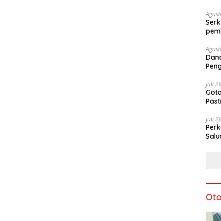
Agust
Serk
pem
Agust
Dan
Peng
Ke-8
Juli 
Goto
Pas
Juli 
Perk
Salu
Oto