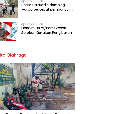
Agustus 2, 2026
Serka Hairuddin dampingi
warga percepat pembangunan
Jembatan Garuda di Tlanakan
Agustus 1, 2026
Dandim 0826/Pamekasan
Serukan Gerakan Pengibaran
Bendera Merah Putih Jelang
HUT Ke-81 RI
ita Olahraga