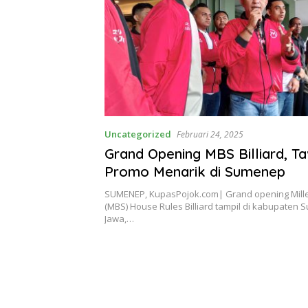
Uncategorized
Februari 24, 2025
Grand Opening MBS Billiard, T
Promo Menarik di Sumenep
SUMENEP, KupasPojok.com| Grand opening Mille
(MBS) House Rules Billiard tampil di kabupate
Jawa,…