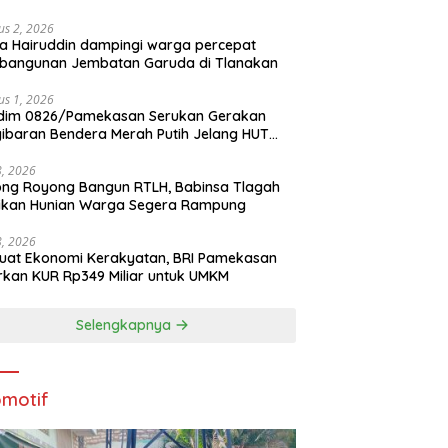
us 2, 2026
a Hairuddin dampingi warga percepat
bangunan Jembatan Garuda di Tlanakan
us 1, 2026
dim 0826/Pamekasan Serukan Gerakan
ibaran Bendera Merah Putih Jelang HUT
1 RI
28, 2026
ng Royong Bangun RTLH, Babinsa Tlagah
tikan Hunian Warga Segera Rampung
28, 2026
uat Ekonomi Kerakyatan, BRI Pamekasan
rkan KUR Rp349 Miliar untuk UMKM
Selengkapnya
motif