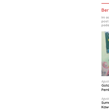
Ber
Ini 
post
pada
Agust
Got
Pem
Agust
Sumu
Kawa