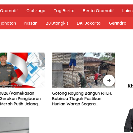
Otomotif
Olahraga
Tag Berita
Berita Otomotif
Lain
ejahatan
Nissan
Bulutangkis
DKI Jakarta
Gerindra
0826/Pamekasan
Gotong Royong Bangun RTLH,
Perk
 Gerakan Pengibaran
Babinsa Tlagah Pastikan
BRI 
Merah Putih Jelang
Hunian Warga Segera
Rp349
1 RI
Rampung