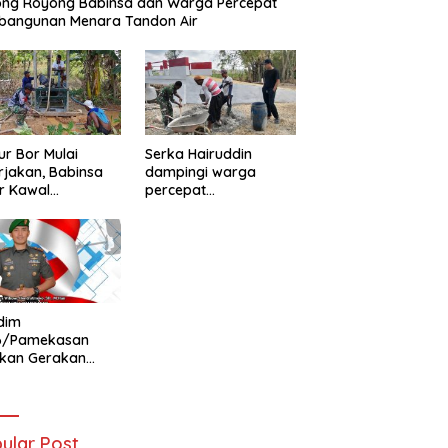
ong Royong Babinsa dan Warga Percepat
bangunan Menara Tandon Air
r Bor Mulai
Serka Hairuddin
rjakan, Babinsa
dampingi warga
r Kawal
percepat
tuhan Air Bersih
pembangunan
ga
Jembatan Garuda di
Tlanakan
dim
6/Pamekasan
ukan Gerakan
ibaran Bendera
h Putih Jelang
Ke-81 RI
ular Post