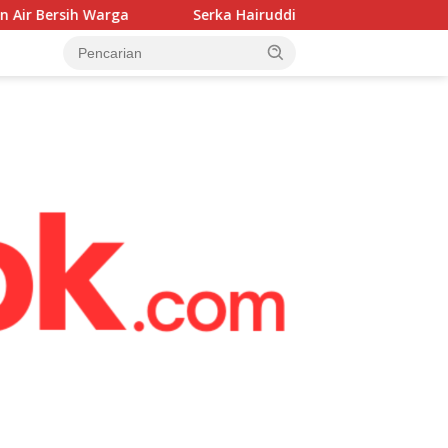
a
Serka Hairuddin dampingi warga percepat pembangu