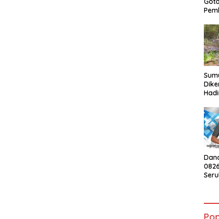
Got
Pem
Sumu
Dike
Hadi
Kebu
War
Dan
082
Ser
Peng
Mera
HUT 
Pop