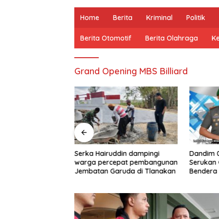
Home
Berita
Kriminal
Politik
Berita Otomotif
Berita Olahraga
K
Grand Opening MBS Billiard
ulai Dikerjakan,
Serka Hairuddin dampingi
Dandim 
ir Kawal
warga percepat pembangunan
Serukan
ir Bersih Warga
Jembatan Garuda di Tlanakan
Bendera 
HUT Ke-8