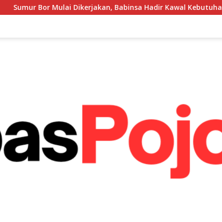
ai Dikerjakan, Babinsa Hadir Kawal Kebutuhan Air Bersih Warg