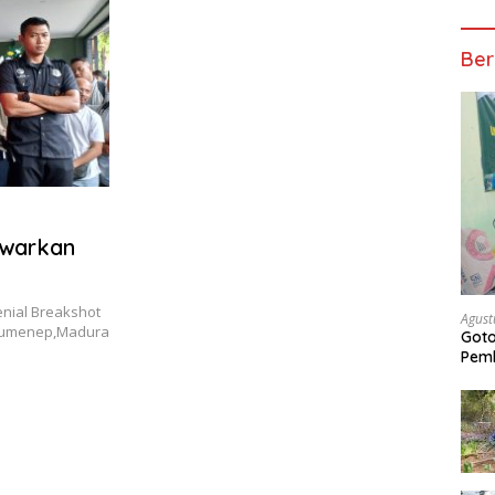
Ber
awarkan
nial Breakshot
Agust
n Sumenep,Madura
Got
Pem