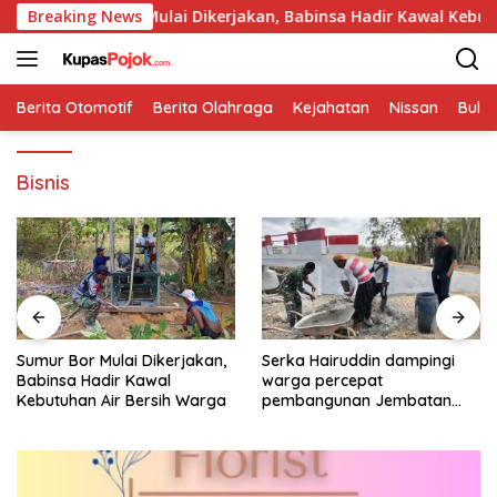
Langsung
mur Bor Mulai Dikerjakan, Babinsa Hadir Kawal Kebutuhan Air 
Breaking News
ke
konten
Berita Otomotif
Berita Olahraga
Kejahatan
Nissan
Bulut
Bisnis
Sumur Bor Mulai Dikerjakan,
Serka Hairuddin dampingi
Babinsa Hadir Kawal
warga percepat
Kebutuhan Air Bersih Warga
pembangunan Jembatan
Garuda di Tlanakan